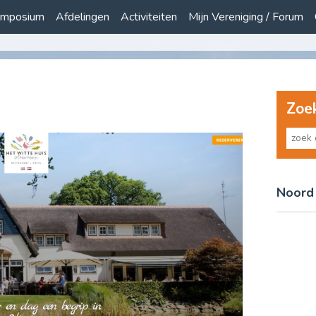
mposium
Afdelingen
Activiteiten
Mijn Vereniging / Forum
Zoe
Noord