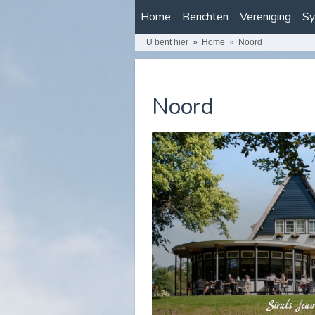
Home
Berichten
Vereniging
Sy
U bent hier
Home
Noord
Noord