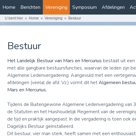
Home
Berichten
Vereniging
Symposium
Afdelingen
Act
U bent hier
Home
Vereniging
Bestuur
Bestuur
Het Landelijk Bestuur van Mars en Mercurius
bestaat uit een
met alle gangbare bestuursfuncties, waarvan de leden zijn 
Algemene Ledenvergadering. Aangevuld met een vertegenwo
afdelingen (veelal de afd. Vz.) vormt dit het
Algemeen bestuur
Mars en Mercurius.
Tijdens de Buitengewone Algemene Ledenvergadering van 
de Statuten en het Huishoudelijk Regement van de verenigin
de tijd en praktijk aangepast. In die vergadering is toen ook e
Dagelijks Bestuur geïnstalleerd.
Dit bestuur, vier man sterk, heeft samen met een enthousia