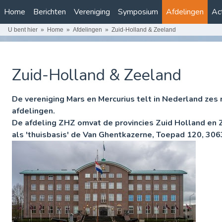
Home
Berichten
Vereniging
Symposium
Afdelingen
Act
U bent hier
Home
Afdelingen
Zuid-Holland & Zeeland
Zuid-Holland & Zeeland
De vereniging Mars en Mercurius telt in Nederland
zes 
afdelingen
.
De afdeling ZHZ omvat de provincies Zuid Holland en 
als 'thuisbasis' de
Van Ghentkazerne, Toepad 120, 306